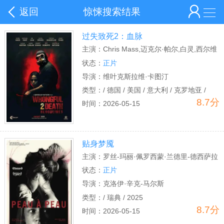
返回
惊悚搜索结果
过失致死2：血脉
主演：
Chris Mass,迈克尔·帕尔,白灵,西尔维
娅·斯普罗斯,维叶克斯拉维·卡图汀
状态：
正片
导演：
维叶克斯拉维·卡图汀
类型：
/ 德国 / 美国 / 意大利 / 克罗地亚 /
8.7分
2025
时间：
2026-05-15
贴身梦魇
主演：
罗丝-玛丽·佩罗西蒙·兰德里-德西萨拉
丁·戴勒斯
状态：
正片
导演：
克洛伊·辛克-马尔斯
变形金刚
火影忍者
复仇者联盟
战狼
红海行动
类型：
/ 瑞典 / 2025
8.7分
时间：
2026-05-15