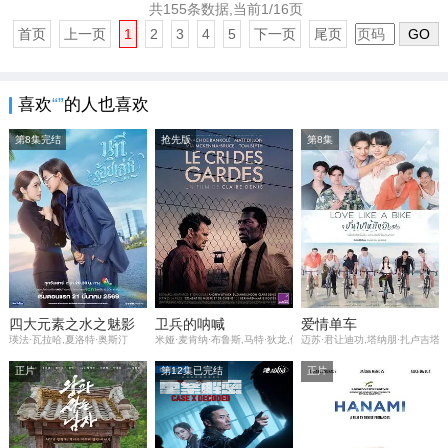
共155条数据,当前1/16页
首页
上一页
1
2
3
4
5
下一页
尾页
GO
喜欢
“”
的人也喜欢
第8集完结
抢先版
第8集
四大元素之水之魅影
卫兵的呐喊
爱情单车
瑛法·瓦拉哈,夏洛特·奥斯汀
米娅·麦肯纳·布鲁斯,马特·狄龙,伊萨赫·德·班克尔
迈苏·君让迪功,塔纳朋·扎卢吉塔侬,那
正片
第12集已完结
正片