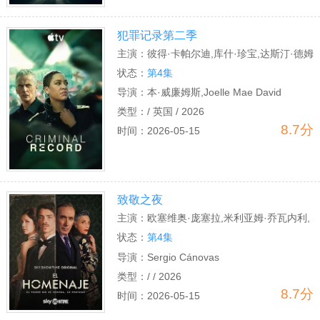
犯罪记录第二季
主演：
彼得·卡帕尔迪,库什·珍宝,达斯汀·德姆
瑞·伯恩斯,卢克·帕斯夸里诺,卢瑟·福特,琳赛·
状态：
第4集
马歇尔,彼得·苏利文,邵恩·杜里,斯蒂芬·坎贝
导演：
本·威廉姆斯,Joelle Mae David
尔·莫尔,查理·科里德-米尔斯
类型：
/ 英国 / 2026
8.7分
时间：
2026-05-15
致敬之夜
主演：
欧塞维奥·庞塞拉,米利亚姆·乔瓦内利,
胡安娜·阿科斯塔,恩里克·阿尔切,劳尔·普列
状态：
第4集
托,路易斯·托萨尔,María Luisa Mayol,埃尔莎
导演：
Sergio Cánovas
·帕塔奇,马努·里奥斯,阿尔瓦罗·里科,安吉拉·
类型：
/ / 2026
8.7分
莫利纳,奥斯卡·德·拉·弗恩特,乔治娜·阿莫罗
时间：
2026-05-15
斯