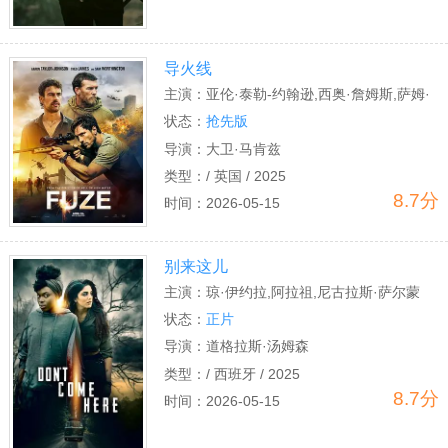
导火线
主演：
亚伦·泰勒-约翰逊,西奥·詹姆斯,萨姆·
沃辛顿,古古·姆巴塔-劳,卢克·梅伯利,豪尔赫·
状态：
抢先版
莱昂·马丁内斯,莎芙蓉·霍金,奥诺·斯温顿·伯
导演：
大卫·马肯兹
恩,阿历克斯·阿诺,纳比勒·埃卢比,劳里·邓肯,
类型：
/ 英国 / 2025
8.7分
帕特里克·皮尔森,埃勒姆·埃哈斯,亚伦·
时间：
2026-05-15
龙,George Pavlidis,Karen Seacombe,纳维
德·汗,伊恩·弗莱彻,Amie Francis,阿图尔·夏
别来这儿
尔马
主演：
琼·伊约拉,阿拉祖,尼古拉斯·萨尔蒙
状态：
正片
导演：
道格拉斯·汤姆森
类型：
/ 西班牙 / 2025
8.7分
时间：
2026-05-15