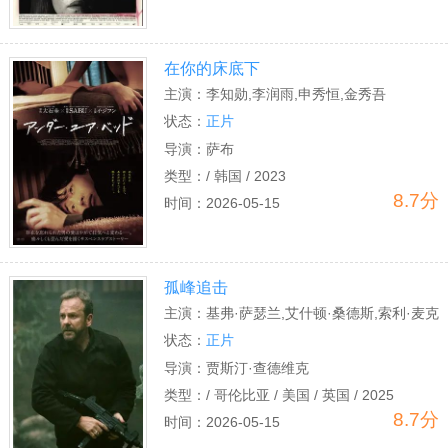
在你的床底下
主演：
李知勋,李润雨,申秀恒,金秀吾
状态：
正片
导演：
萨布
类型：
/ 韩国 / 2023
8.7分
时间：
2026-05-15
孤峰追击
主演：
基弗·萨瑟兰,艾什顿·桑德斯,索利·麦克
劳德,汤米·马丁内兹,奥马尔·查帕罗,劳拉·奥
状态：
正片
斯玛,弗洛拉·马丁内斯,Laird Akeo,Orlando
导演：
贾斯汀·查德维克
Pineda,Fredy Yate,Sebastián
类型：
/ 哥伦比亚 / 美国 / 英国 / 2025
8.7分
Sierra,Gabriel Camero,Enzo Morales
时间：
2026-05-15