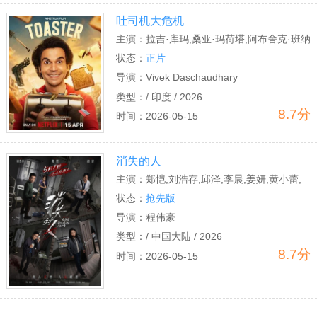
吐司机大危机
主演：
拉吉·库玛,桑亚·玛荷塔,阿布舍克·班纳
吉,法拉·可汗,阿查娜·普兰·辛格,西玛·帕瓦,厄
状态：
正片
潘德拉·莉玛依,吉滕德拉·定司,Karamveer
导演：
Vivek Daschaudhary
Choudhary,Dev Raaz
类型：
/ 印度 / 2026
8.7分
时间：
2026-05-15
消失的人
主演：
郑恺,刘浩存,邱泽,李晨,姜妍,黄小蕾,
李梦,张琪,毕雯珺,冯兵,滕哲,冯雪雅,汤心一
状态：
抢先版
导演：
程伟豪
类型：
/ 中国大陆 / 2026
8.7分
时间：
2026-05-15