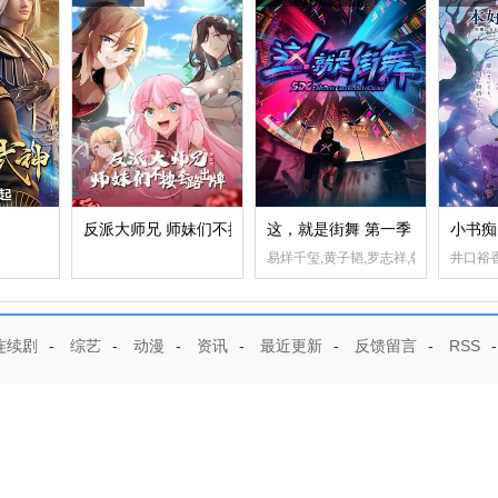
反派大师兄 师妹们不按套路出牌·动态漫画
这，就是街舞 第一季
小书痴
易烊千玺,黄子韬,罗志祥,韩庚
井口裕香
连续剧
-
综艺
-
动漫
-
资讯
-
最近更新
-
反馈留言
-
RSS