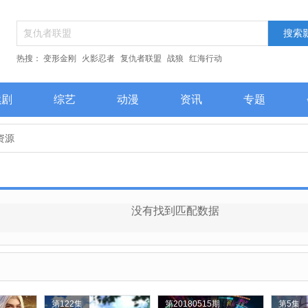
热搜：
变形金刚
火影忍者
复仇者联盟
战狼
红海行动
续剧
综艺
动漫
资讯
专题
个资源
没有找到匹配数据
第122集
第20180515期
第5集