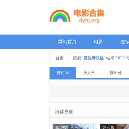
网站首页
电影
连
首页
搜索"
复仇者联盟
" 结果 "
0
" 
按时间
按人气
按评分
猜你喜欢
第158集
第28集