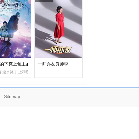
的下克上领主的养女
一师亦友良师季
,速水奖,井上和彦,高山南,寺崎裕香,森川智之,井上喜久子,梅原裕一郎,濑户麻沙美,东
-
Sitemap