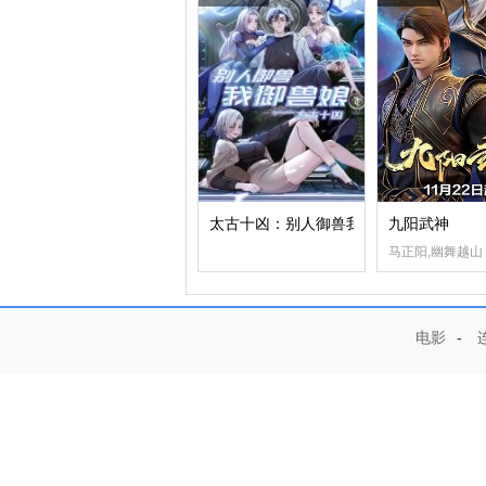
太古十凶：别人御兽我御兽娘
九阳武神
马正阳,幽舞越山
电影
-