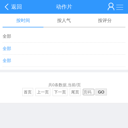
返回
动作片
按时间
按人气
按评分
全部
全部
全部
共0条数据,当前/页
首页
上一页
下一页
尾页
GO
变形金刚
火影忍者
复仇者联盟
战狼
红海行动