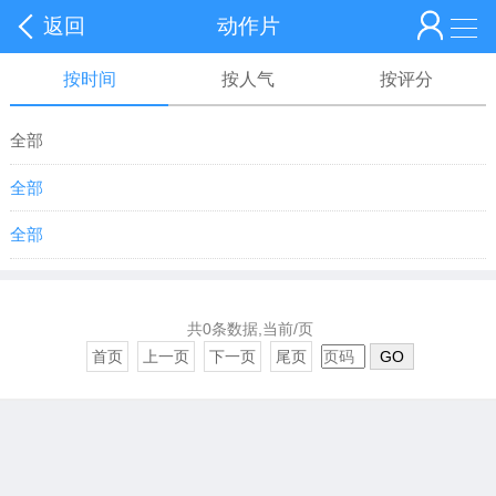
返回
动作片
按时间
按人气
按评分
全部
全部
全部
共0条数据,当前/页
首页
上一页
下一页
尾页
GO
变形金刚
火影忍者
复仇者联盟
战狼
红海行动