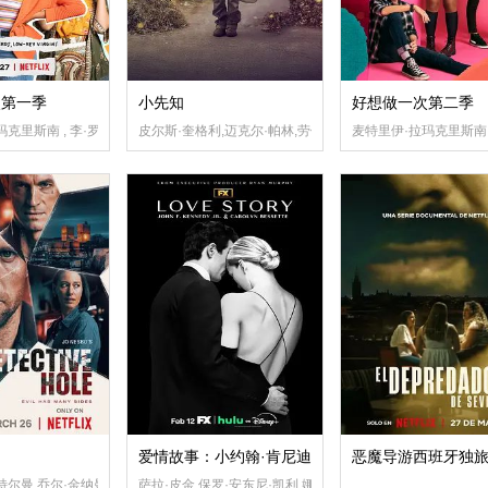
次第一季
小先知
好想做一次第二季
,格斯·伯尼,詹妮弗·杰森·李,泰德·拉文,索耶·弗雷泽,兹拉特科·布里奇,Mike Dara
克里斯南 , 李·罗德里格斯 , 雷蒙娜·杨 , 嘉伦·李维森 , 达伦·巴内特
皮尔斯·奎格利,迈克尔·帕林,劳伦·帕特尔,麦肯锡·克鲁克,索菲
麦特里伊·拉玛克里斯南,
爱情故事：小约翰·肯尼迪与卡罗琳·贝塞特
恶魔导游西班牙独
尔曼,乔尔·金纳曼,皮娅·吉尔塔,安德斯·达尔伯格,Magnus Kjørrefjord,内森·安德
萨拉·皮金,保罗·安东尼·凯利,娜奥米·沃茨,格蕾丝·古默,莱拉·乔治,诺亚·