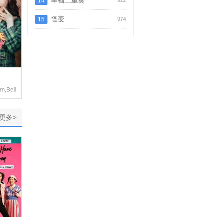
幸福二重奏
14
922
怪变
15
974
美子,安田显
m,Belle Jiratchaya Kittavornsakul,Fay Apisara Lertwisettheerakul,Gene Ornalin L
更多>