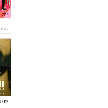
·威兰,乔纳森·珀恩廷
芮查·莫佳妮,嘉伦·李维森,达伦·巴内特,李·罗德里格斯,雷蒙娜·杨,约翰·麦肯罗,普娜·贾
旅掠食者
烈·奥古斯托,Frank Kjosås,Mia Elise Sundal,彼得·斯特曼,安德斯·丹尼
费恩利,西德妮·莱蒙,亚历桑德罗·尼沃拉,奥马里·K·钱塞勒,康斯坦斯·齐默,本·申克曼,德丽·海明威,Ro