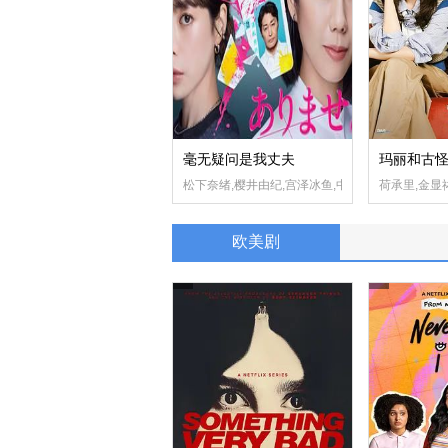
毫无疑问是我丈夫
玛丽和古
松下奈绪,樱井由纪,宫泽冰鱼,中村海人,松井玲奈,
荷承里,金显
欧美剧