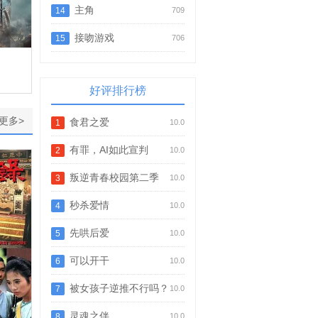
（AI短剧）
主角
14
709
接吻游戏
15
706
好评排行榜
更多>
食君之爱
1
10.0
有罪，AI如此宣判
2
10.0
叛逆青春校园第二季
3
10.0
秒杀爱情
4
10.0
先哄后爱
5
10.0
可以开干
6
10.0
被女孩子逆推不行吗？
7
10.0
灵魂之伴
8
10.0