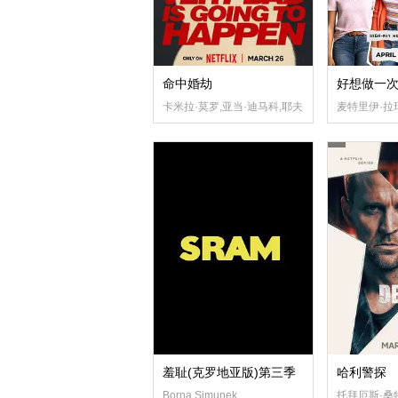
命中婚劫
好想做一
卡米拉·莫罗,亚当·迪马科,耶夫·威尔布什,卡拉·克罗姆
麦特里伊·拉玛
羞耻(克罗地亚版)第三季
哈利警探
Borna Simunek
托拜厄斯·桑特