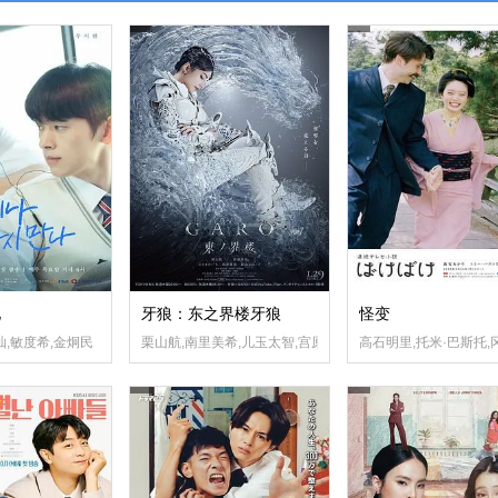
见
牙狼：东之界楼牙狼
怪变
坂东弥十郎,宅麻伸,今野浩喜,佐藤江梨子,西村雅彦,神保悟志,原沙知绘,本田博太郎
灿,敏度希,金炯民
栗山航,南里美希,儿玉太智,宫原华音
高石明里,托米·巴斯托,