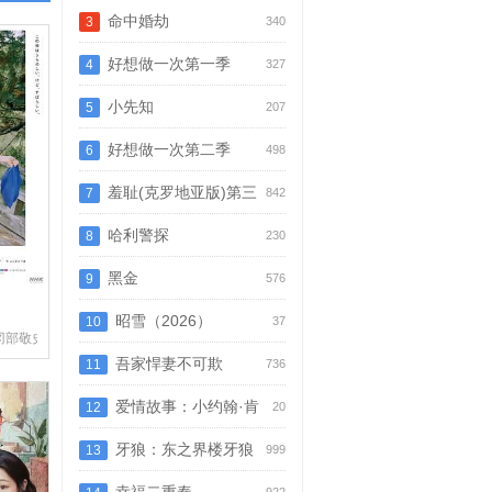
命中婚劫
3
340
好想做一次第一季
4
327
小先知
5
207
好想做一次第二季
6
498
羞耻(克罗地亚版)第三
7
842
季
哈利警探
8
230
黑金
9
576
昭雪（2026）
10
37
冈部敬史,池胁千鹤,小日向文世,宽一郎,圆井湾,佐藤穗奈美,佐野史郎,福地美晴
吾家悍妻不可欺
11
736
爱情故事：小约翰·肯
12
20
尼迪与卡罗琳·贝塞特
牙狼：东之界楼牙狼
13
999