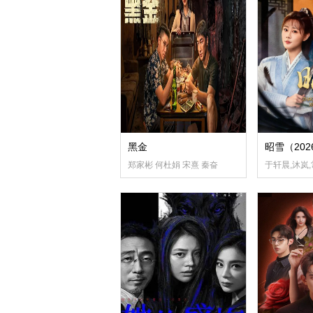
黑金
昭雪（202
郑家彬 何杜娟 宋熹 秦奋
于轩晨,沐岚