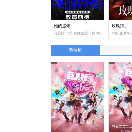
她的盛焰
玫瑰猎手
马思纯,宁理,袁姗姗,翟子路,章涛,范湉湉,张维伊,张
邓凯,张楚寒
港台剧