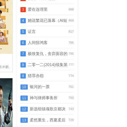
爱在连理里
3
888
她说繁花已落幕（AI短
4
869
剧）
证言
5
817
人间惊鸿客
6
786
极致复仇，舍弃面容的
7
785
家政妇
二零一二(2014)续集第
8
777
,陈米麒,马志威,于明加,代乐乐,曾黎,王策,黄澄澄
二部
猎罪赤怨
9
774
银河的一票
10
761
神与律师事务所
11
750
新选组镇魂歌京都决
12
743
战篇
柔然重生，西夏柔后
13
729