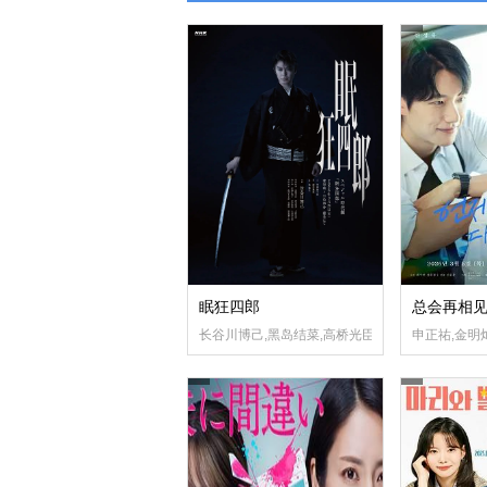
眠狂四郎
总会再相
长谷川博己,黑岛结菜,高桥光臣,菜菜绪,森永悠希,
申正祐,金明