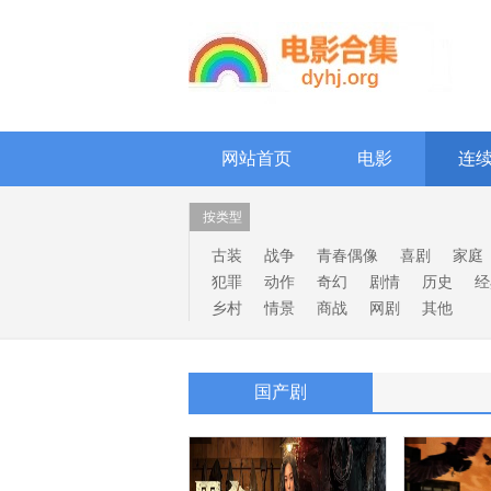
网站首页
电影
连
按类型
古装
战争
青春偶像
喜剧
家庭
犯罪
动作
奇幻
剧情
历史
经
乡村
情景
商战
网剧
其他
国产剧