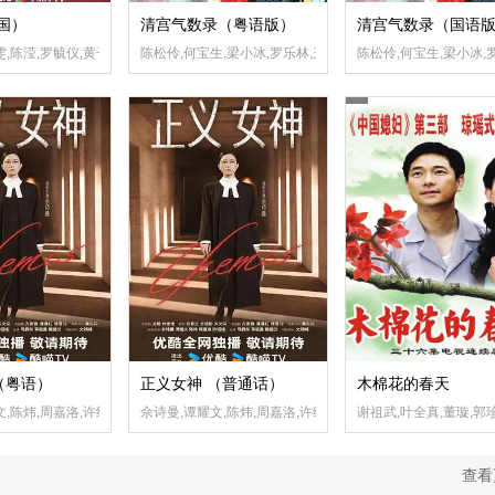
(国）
清宫气数录（粤语版）
清宫气数录（国语
杜燕歌,关礼杰,李海铜,张武孝,白彪,韦家雄,涂毓麟,关曜儁,吴子冲,钟柔美,刘展霆,潘芳芳
,陈滢,罗毓仪,黄子恒,邵美琪,黄子雄,杜燕歌,关礼杰,李海铜,张武孝,白彪,韦家雄,涂毓
陈松伶,何宝生,梁小冰,罗乐林,王书麒,何婉盈,谈佩珊,王伟梁,胡
陈松伶,何宝生,梁小冰,
（粤语）
正义女神 （普通话）
木棉花的春天
轩,赵正平,郭子乾,隋棠,姚爱寗,侯彦西
文,陈炜,周嘉洛,许绍雄,马贯东,蒋祖曼,戴祖仪,文颂娴
佘诗曼,谭耀文,陈炜,周嘉洛,许绍雄,马贯东,蒋祖曼,戴祖仪,文
谢祖武,叶全真,董璇,郭
查看