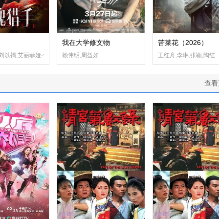
我在大学修文物
苦菜花（2026）
志忠,涂凌,任正斌,焦钰,郑则仕,朱茵,陈逸恒,夏力薪,柳小海,白荟,王婉娟
,刘以褐,艾丽菲娅·卡吾利江,杨霖
赖伟明,周益如
王红舟,李琳,张颖,陶红
查看