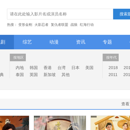
热搜：
变形金刚
火影忍者
复仇者联盟
战狼
红海行动
续剧
综艺
动漫
资讯
专题
按地区
按年代
内地
韩国
香港
台湾
日本
美国
2018
20
典
泰国
英国
新加坡
其他
2011
20
查看