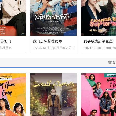
怪爸爸们
我们是坏蛋理发师
我要成为超级巨星
山崎真斗,吉本实由,白宫瑞帆,大朏岳优,二井景彪,磯村アメリ,前川泰之,朝加真由美,余贵
祐,朴恩惠
中岛步,草川拓弥,原田琥之佑,吉田美月喜,后藤刚范,滨田龙臣
Lilly Ladapa Thongkha
查看