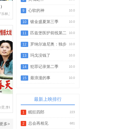
版）
心软的神
9
10.0
,邓永健,邬嘉骏,梁荺苓,庄易羚,姚宏远,刘嘉琪,林浩文,王致迪,洪曼芹,叶凯茵,彭怀安,
麟,关曜儁,吴子冲,钟柔美,刘展霆,潘芳芳,邓永健,邬嘉骏,梁荺苓,庄易羚,姚宏远,刘嘉琪,
耀峰,何浩源,陈中坚,何璧坚,陈勉良,萧山仁,黄天铎,黄新,麦皓为,张英才,许实贤,郭少芸,
罗乐林,王书麒,何婉盈,谈佩珊,王伟梁,胡耀峰,何浩源,陈中坚,何璧坚,陈勉良,萧山仁,黄天
镀金盛夏第三季
10
10.0
匹兹堡医护前线第二
11
10.0
季
罗纳尔迪尼奥：独步
12
10.0
球坛
玛戈没钱了
13
10.0
犯罪记录第二季
14
10.0
最浪漫的事
15
10.0
最新上映排行
颂娴
珍霓,李铁军
眠狂四郎
1
223
总会再相见
更多>
2
681