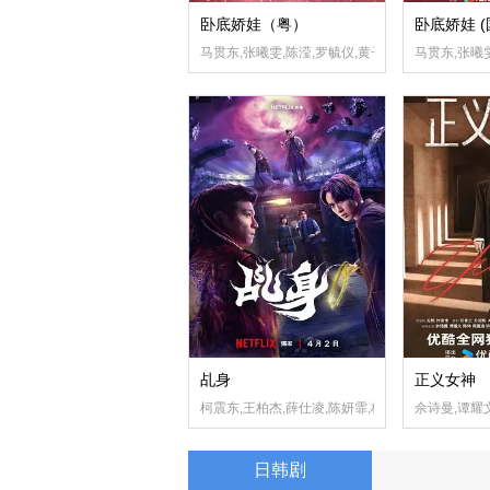
卧底娇娃（粤）
卧底娇娃 
马贯东,张曦雯,陈滢,罗毓仪,黄子恒,邵美琪,黄子雄,
马贯东,张曦雯
乩身
正义女神 
柯震东,王柏杰,薛仕凌,陈妍霏,杨铭威,陈以文,林鹤
佘诗曼,谭耀
日韩剧