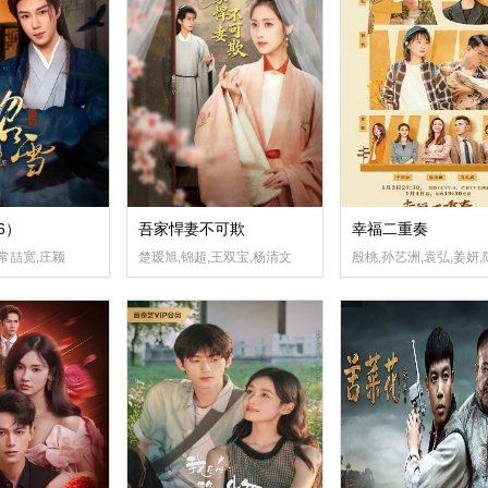
6）
吾家悍妻不可欺
幸福二重奏
,常喆宽,庄颖
楚瑷旭,锦超,王双宝,杨清文
殷桃,孙艺洲,袁弘,姜妍