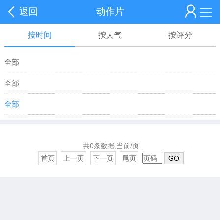
返回
动作片
按时间
按人气
按评分
全部
全部
全部
共0条数据,当前/页
首页
上一页
下一页
尾页
GO
变形金刚
火影忍者
复仇者联盟
战狼
红海行动